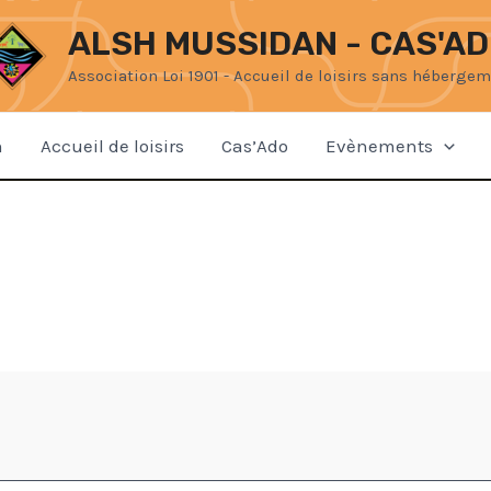
ALSH MUSSIDAN - CAS'A
Association Loi 1901 - Accueil de loisirs sans héberge
n
Accueil de loisirs
Cas’Ado
Evènements