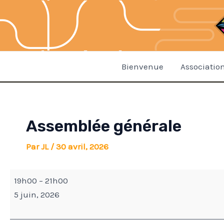
Aller
Assemblée
Navigation
ACCUEIL
au
générale
des
DE
contenu
articles
LOISIRS
DU
MUSSIDANAIS
Bienvenue
Associatio
ACCUEIL
DE
LOISIRS
DU
Assemblée générale
MUSSIDANAIS
Par
JL
/
30 avril, 2026
19h00
–
21h00
5 juin, 2026