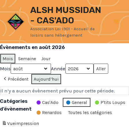
Aller
Mai
ALSH MUSSIDAN
au
- CAS'ADO
Men
contenu
Association Loi 1901 - Accueil de
loisirs sans hébergement
Évènements en août 2026
Mois
Semaine
Jour
Mois
Année
Précédent
Aujourd’hui
Il n’y a aucun évènement prévu pour cette période.
Catégories
Cas'Ado
General
P'tits Loups
d’évènement
Renardos
Toutes les catégories
Vue
impression