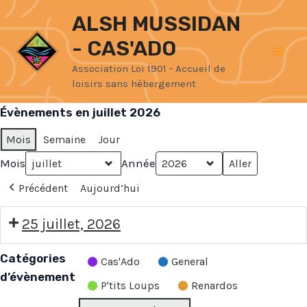
Aller
Mai
ALSH MUSSIDAN
au
- CAS'ADO
Men
contenu
Association Loi 1901 - Accueil de
loisirs sans hébergement
Évènements en juillet 2026
Mois
Semaine
Jour
Mois
Année
Précédent
Aujourd’hui
17h00:
25 juillet, 2026
Festi'Jeunes
Catégories
Cas'Ado
General
d’évènement
P'tits Loups
Renardos